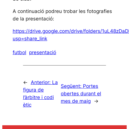
A continuació podreu trobar les fotografies
de la presentació:
https://drive.google.com/drive/folders/1uL48z
usp=share_link
futbol
presentació
←
Anterior:
La
Següent:
Portes
figura de
obertes durant el
l’àrbitre i codi
mes de maig
→
ètic