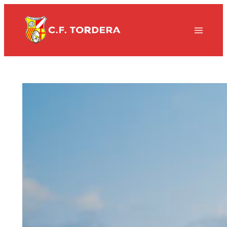
Vés
al
contingut