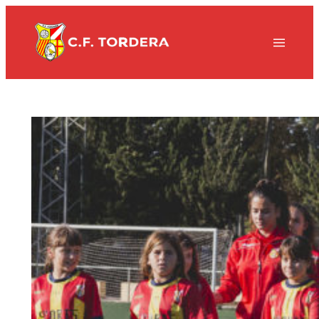
Vés
al
contingut