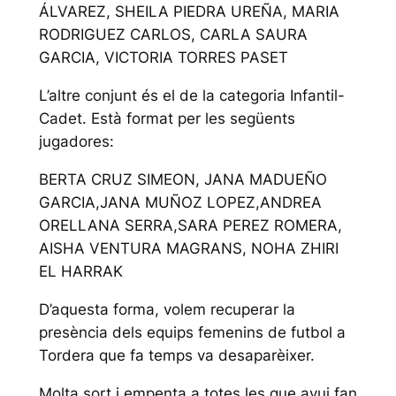
ÁLVAREZ, SHEILA PIEDRA UREÑA, MARIA
RODRIGUEZ CARLOS, CARLA SAURA
GARCIA, VICTORIA TORRES PASET
L’altre conjunt és el de la categoria Infantil-
Cadet. Està format per les següents
jugadores:
BERTA CRUZ SIMEON, JANA MADUEÑO
GARCIA,JANA MUÑOZ LOPEZ,ANDREA
ORELLANA SERRA,SARA PEREZ ROMERA,
AISHA VENTURA MAGRANS, NOHA ZHIRI
EL HARRAK
D’aquesta forma, volem recuperar la
presència dels equips femenins de futbol a
Tordera que fa temps va desaparèixer.
Molta sort i empenta a totes les que avui fan