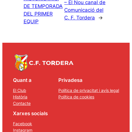
– El Nou canal de
DE TEMPORADA
Comunicació del
DEL PRIMER
C. F. Tordera
→
EQUIP
Quant a
Privadesa
El Club
Política de privacitat i avís legal
Història
Política de cookies
Contacte
Xarxes socials
Facebook
Instagram