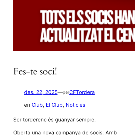
Fes-te soci!
des. 22, 2025
—
CFTordera
per
en
Club
, 
El Club
, 
Noticies
Ser torderenc és guanyar sempre.
Oberta una nova campanya de socis. Amb