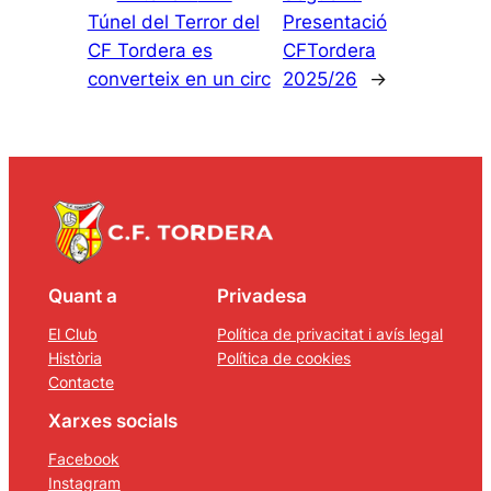
Túnel del Terror del
Presentació
CF Tordera es
CFTordera
converteix en un circ
2025/26
→
Quant a
Privadesa
El Club
Política de privacitat i avís legal
Història
Política de cookies
Contacte
Xarxes socials
Facebook
Instagram