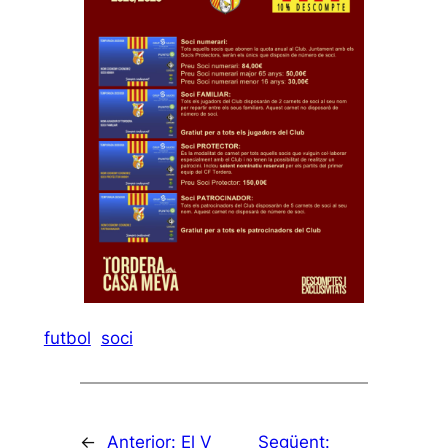
futbol
soci
←
Anterior:
El V
Següent: