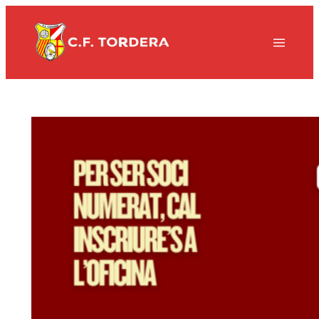
Vés
al
contingut