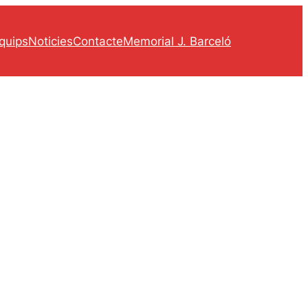
quips
Noticies
Contacte
Memorial J. Barceló