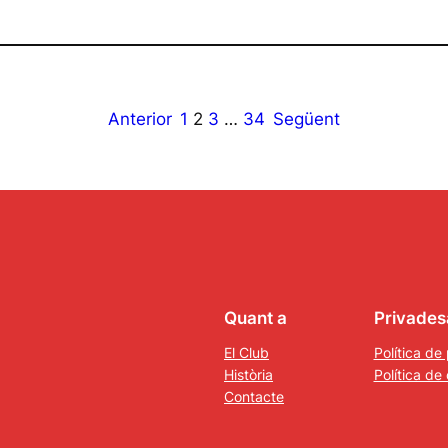
Anterior
1
2
3
…
34
Següent
Quant a
Privades
El Club
Política de 
Història
Política de
Contacte