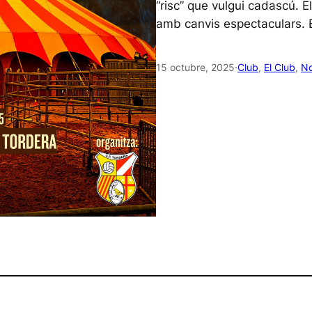
“risc” que vulgui cadascú. El
amb canvis espectaculars. E
15 octubre, 2025
·
Club
, 
El Club
, 
No