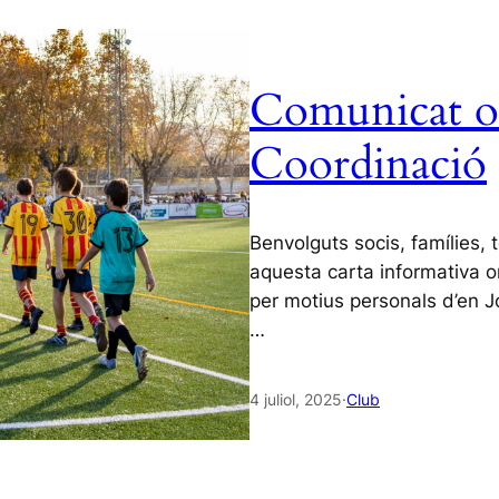
Comunicat of
Coordinació
Benvolguts socis, famílies,
aquesta carta informativa 
per motius personals d’en J
…
4 juliol, 2025
·
Club