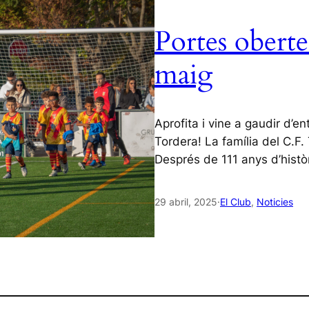
Portes oberte
maig
Aprofita i vine a gaudir d’e
Tordera! La família del C.F.
Després de 111 anys d’histò
29 abril, 2025
·
El Club
, 
Noticies