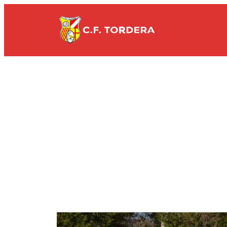
Vés
al
contingut