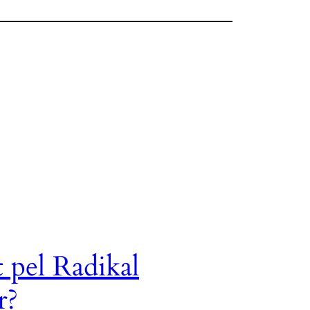
t pel Radikal
r?