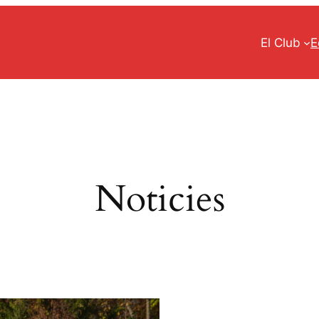
El Club
E
Noticies