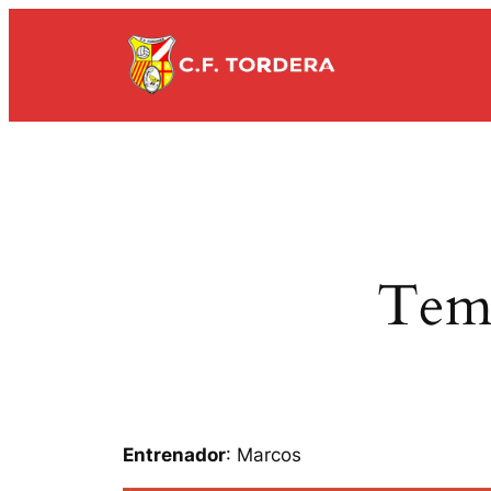
Vés
al
contingut
Temp
Entrenador
: Marcos