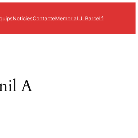
quips
Noticies
Contacte
Memorial J. Barceló
nil A