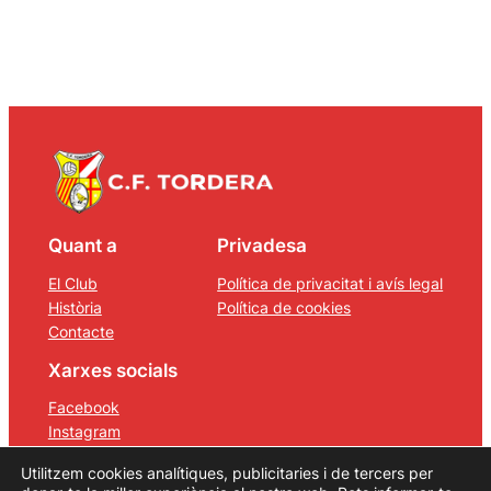
Quant a
Privadesa
El Club
Política de privacitat i avís legal
Història
Política de cookies
Contacte
Xarxes socials
Facebook
Instagram
Twitter/X
Utilitzem cookies analítiques, publicitaries i de tercers per