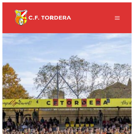
Vés
al
contingut