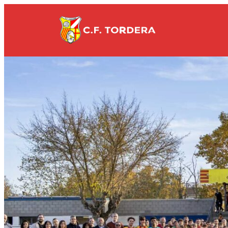
Vés
al
contingut