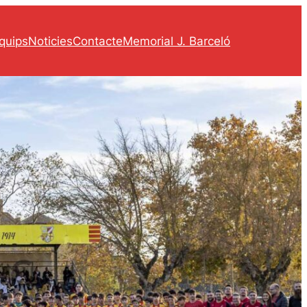
quips
Noticies
Contacte
Memorial J. Barceló